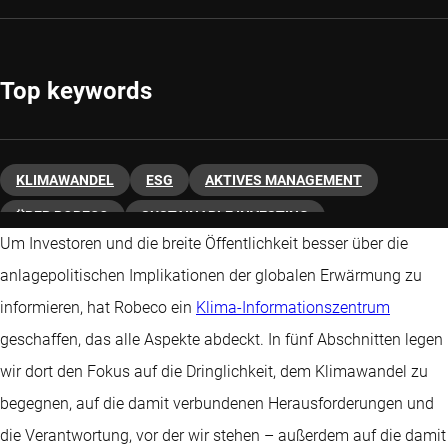
Top keywords
KLIMAWANDEL
ESG
AKTIVES MANAGEMENT
ÜBER ROBECO
SUSTAINABLE INVESTING
Um Investoren und die breite Öffentlichkeit besser über die
INVESTIEREN IN TRENDS
anlagepolitischen Implikationen der globalen Erwärmung zu
informieren, hat Robeco ein
Klima-Informationszentrum
geschaffen, das alle Aspekte abdeckt. In fünf Abschnitten legen
wir dort den Fokus auf die Dringlichkeit, dem Klimawandel zu
begegnen, auf die damit verbundenen Herausforderungen und
die Verantwortung, vor der wir stehen – außerdem auf die damit