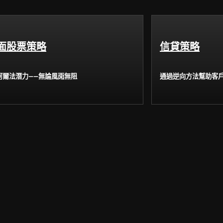
面股票策略
信貸策略
阿爾法潛力——無論風雨無阻
通過逆向方法幫助客