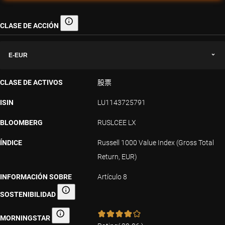
CLASE DE ACCIÓN
Clase de acción
E-EUR
CLASE DE ACTIVOS
股票
ISIN
LU1143725791
BLOOMBERG
RUSLCEE LX
ÍNDICE
Russell 1000 Value Index (Gross Total
Return, EUR)
INFORMACIÓN SOBRE
Artículo 8
SOSTENIBILIDAD
Información sobre sostenibilidad
MORNINGSTAR
Morningstar