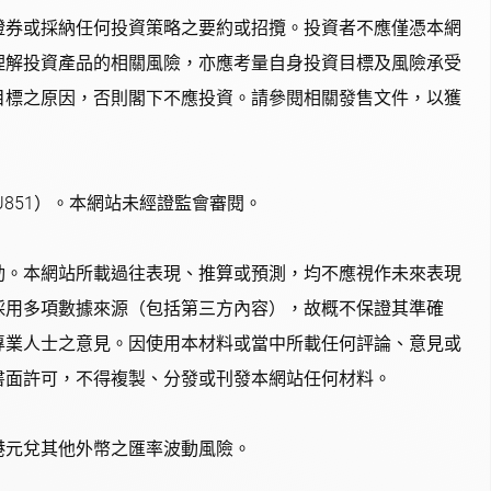
證券或採納任何投資策略之要約或招攬。投資者不應僅憑本網
理解投資產品的相關風險，亦應考量自身投資目標及風險承受
目標之原因，否則閣下不應投資。請參閱相關發售文件，以獲
851）。本網站未經證監會審閱。
動。本網站所載過往表現、推算或預測，均不應視作未來表現
採用多項數據來源（包括第三方內容），故概不保證其準確
專業人士之意見。因使用本材料或當中所載任何評論、意見或
書面許可，不得複製、分發或刊發本網站任何材料。
港元兌其他外幣之匯率波動風險。