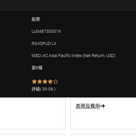
股票
LU0487305319
RGASPUD LX
MSCI AC Asia Pacific Index (Net Return, USD)
第8條
評級
(
30-06
)
表現及費用