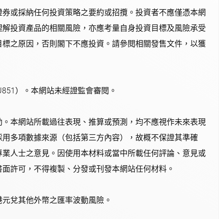
證券或採納任何投資策略之要約或招攬。投資者不應僅憑本網
理解投資產品的相關風險，亦應考量自身投資目標及風險承受
目標之原因，否則閣下不應投資。請參閱相關發售文件，以獲
851）。本網站未經證監會審閱。
動。本網站所載過往表現、推算或預測，均不應視作未來表現
採用多項數據來源（包括第三方內容），故概不保證其準確
專業人士之意見。因使用本材料或當中所載任何評論、意見或
書面許可，不得複製、分發或刊發本網站任何材料。
港元兌其他外幣之匯率波動風險。