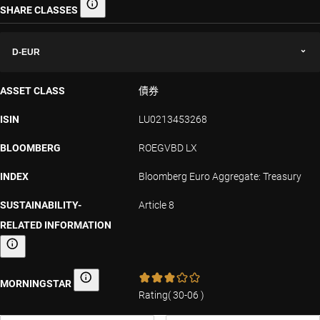
SHARE CLASSES
Share classes
D-EUR
ASSET CLASS
債券
ISIN
LU0213453268
BLOOMBERG
ROEGVBD LX
INDEX
Bloomberg Euro Aggregate: Treasury
SUSTAINABILITY-
Article 8
RELATED INFORMATION
Sustainability-related information
MORNINGSTAR
Morningstar
Rating
(
30-06
)