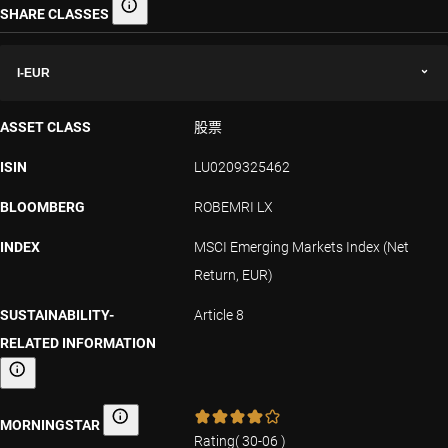
SHARE CLASSES
Share classes
I-EUR
ASSET CLASS
股票
ISIN
LU0209325462
BLOOMBERG
ROBEMRI LX
INDEX
MSCI Emerging Markets Index (Net
Return, EUR)
SUSTAINABILITY-
Article 8
RELATED INFORMATION
Sustainability-related information
MORNINGSTAR
Morningstar
Rating
(
30-06
)