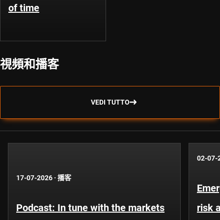
of time
視頻和播客
VEDI TUTTO
02-07-
17-07-2026
·
播客
Emer
Podcast: In tune with the markets
risk 