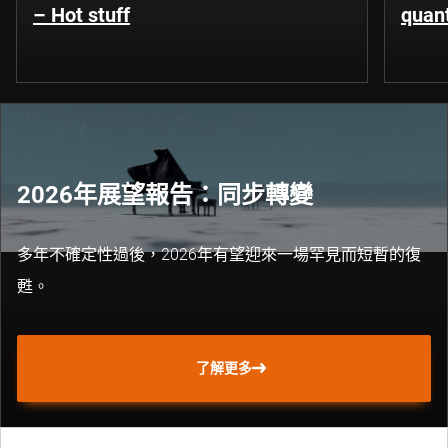
– Hot stuff
quant
2026年展望報告：同步轉變
多年不確定性過後，2026年有望迎來一場罕見而短暫的復
甦。
了解更多