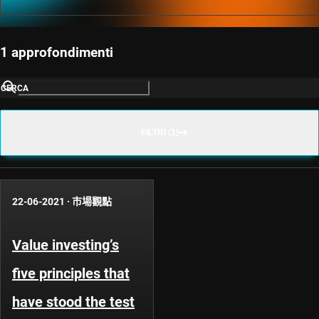
1 approfondimenti
CERCA
FILTRI (1)
22-06-2021
·
市場觀點
Value investing’s
five principles that
have stood the test