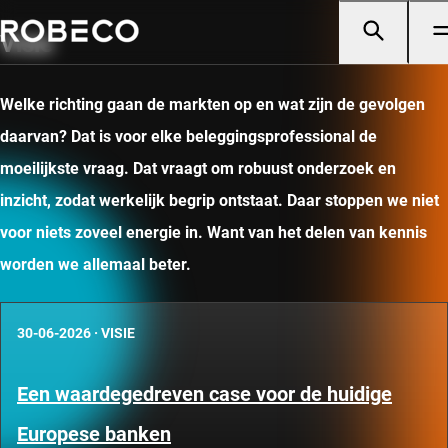
Visie
Welke richting gaan de markten op en wat zijn de gevolgen
daarvan? Dat is voor elke beleggingsprofessional de
moeilijkste vraag. Dat vraagt om robuust onderzoek en
inzicht, zodat werkelijk begrip ontstaat. Daar stoppen we niet
voor niets zoveel energie in. Want van het delen van kennis
worden we allemaal beter.
30-06-2026
·
VISIE
Een waardegedreven case voor de huidige
Europese banken