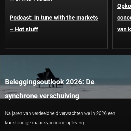
Opko
Podcast: In tune with the markets
conce
– Hot stuff
van k
Beleggingsoutlook 2026: De
synchrone verschuiving
Na jaren van verdeeldheid verwachten we in 2026 een
kortstondige maar synchrone opleving.