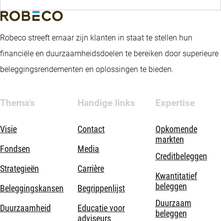
Robeco streeft ernaar zijn klanten in staat te stellen hun
financiële en duurzaamheidsdoelen te bereiken door superieure
beleggingsrendementen en oplossingen te bieden.
Thema's
Handige links
Expertise
Visie
Contact
Opkomende
markten
Fondsen
Media
Creditbeleggen
Strategieën
Carrière
Kwantitatief
beleggen
Beleggingskansen
Begrippenlijst
Duurzaam
Duurzaamheid
Educatie voor
beleggen
adviseurs