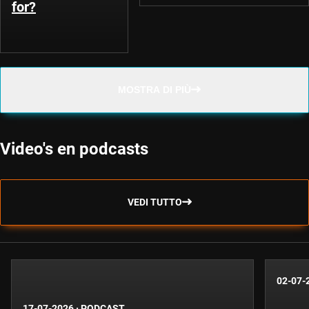
for?
MOSTRA DI PIÙ
Video's en podcasts
VEDI TUTTO
02-07-
17-07-2026
·
PODCAST