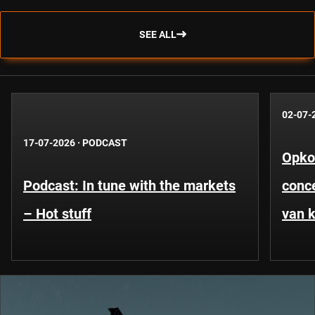
SEE ALL
02-07-
17-07-2026
·
PODCAST
Opko
Podcast: In tune with the markets
conce
– Hot stuff
van k