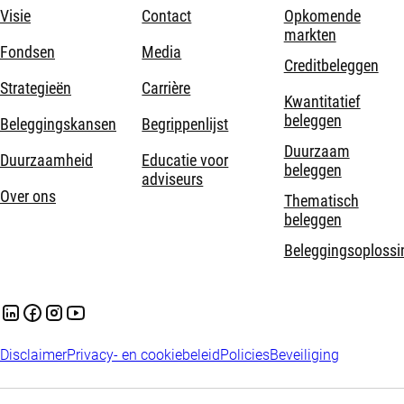
Visie
Contact
Opkomende
markten
Fondsen
Media
Creditbeleggen
Strategieën
Carrière
Kwantitatief
beleggen
Beleggingskansen
Begrippenlijst
Duurzaam
Duurzaamheid
Educatie voor
beleggen
adviseurs
Over ons
Thematisch
beleggen
Beleggingsoplossi
Disclaimer
Privacy- en cookiebeleid
Policies
Beveiliging