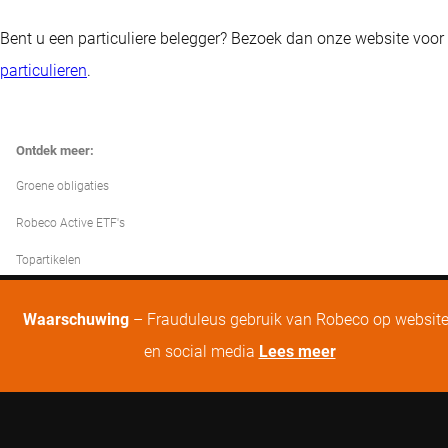
Bent u een particuliere belegger? Bezoek dan onze website voor
particulieren
.
Ontdek meer:
Groene obligaties
Robeco Active ETF's
Topartikelen
Waarschuwing
– Frauduleus gebruik van Robeco op websit
en social media
Lees meer