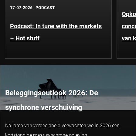
17-07-2026
·
PODCAST
Opko
Podcast: In tune with the markets
conce
– Hot stuff
van k
Beleggingsoutlook 2026: De
synchrone verschuiving
Na jaren van verdeeldheid verwachten we in 2026 een
kortstondige maar synchrone opleving.