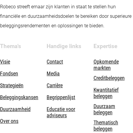
Robeco streeft ernaar zijn klanten in staat te stellen hun
financiële en duurzaamheidsdoelen te bereiken door superieure
beleggingsrendementen en oplossingen te bieden.
Thema's
Handige links
Expertise
Visie
Contact
Opkomende
markten
Fondsen
Media
Creditbeleggen
Strategieën
Carrière
Kwantitatief
beleggen
Beleggingskansen
Begrippenlijst
Duurzaam
Duurzaamheid
Educatie voor
beleggen
adviseurs
Over ons
Thematisch
beleggen