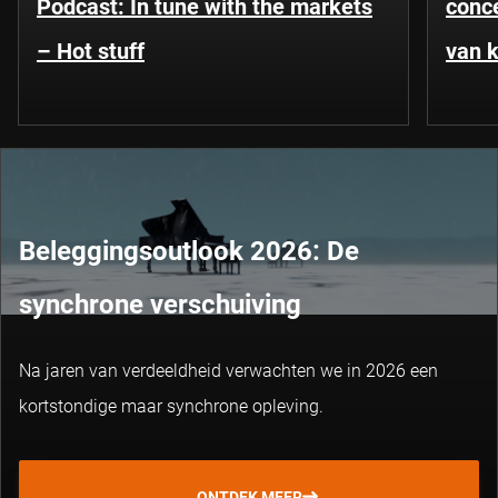
Podcast: In tune with the markets
conce
– Hot stuff
van k
Beleggingsoutlook 2026: De
synchrone verschuiving
Na jaren van verdeeldheid verwachten we in 2026 een
kortstondige maar synchrone opleving.
ONTDEK MEER