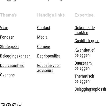
Thema's
Handige links
Expertise
Visie
Contact
Opkomende
markten
Fondsen
Media
Creditbeleggen
Strategieën
Carrière
Kwantitatief
beleggen
Beleggingskansen
Begrippenlijst
Duurzaam
Duurzaamheid
Educatie voor
beleggen
adviseurs
Over ons
Thematisch
beleggen
Beleggingsoplossi