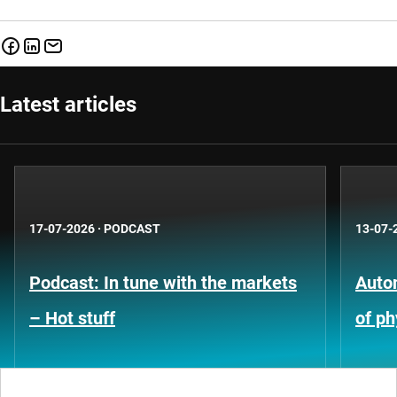
Latest articles
17-07-2026
·
PODCAST
13-07-
Podcast: In tune with the markets
Auto
– Hot stuff
of ph