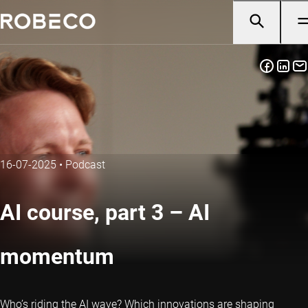
16-07-2025
•
Podcast
AI course, part 3 – AI
momentum
Who’s riding the AI wave? Which innovations are shaping