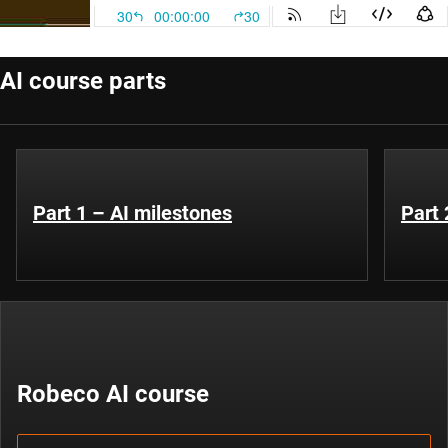
AI course parts
Part 1 – AI milestones
Part 
Robeco AI course