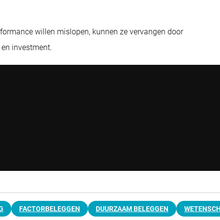
erformance willen mislopen, kunnen ze vervangen door
 en investment.
G
FACTORBELEGGEN
DUURZAAM BELEGGEN
WETENSCH