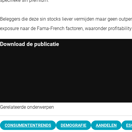
specifieke sin premium.”
Beleggers die deze sin stocks liever vermijden maar geen outp
exposure naar de Fama-French factoren, waaronder profitability
Download de publicatie
Gerelateerde onderwerpen
CONSUMENTENTRENDS
DEMOGRAFIE
AANDELEN
ES