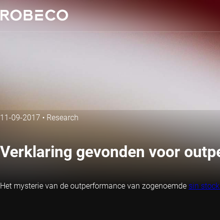
11-09-2017
•
Research
Verklaring gevonden voor outp
Het mysterie van de outperformance van zogenoemde
sin stock