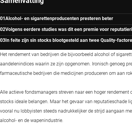
Samenvatting
Alcohol- en sigarettenproducenten presteren beter
Volgens eerdere studies was dit een premie voor reputatier
In feite zijn sin stocks blootgesteld aan twee Quality-factor
Het rendement van bedrijven die bijvoorbeeld alcohol of sigaret
aandelenindices waarin ze zijn opgenomen. Ironisch genoeg pre
farmaceutische bedrijven die medicijnen produceren om aan roken
Alle actieve fondsmanagers streven naar een hoger rendement da
stocks ideale belangen. Maar het gevaar van reputatieschade lig
vooral nu lobbyisten steeds nadrukkelijker de strijd aangaan m
alcohol- en de wapenindustrie.