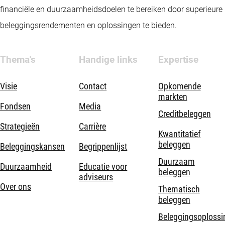
financiële en duurzaamheidsdoelen te bereiken door superieure
beleggingsrendementen en oplossingen te bieden.
Thema's
Handige links
Expertise
Visie
Contact
Opkomende
markten
Fondsen
Media
Creditbeleggen
Strategieën
Carrière
Kwantitatief
beleggen
Beleggingskansen
Begrippenlijst
Duurzaam
Duurzaamheid
Educatie voor
beleggen
adviseurs
Over ons
Thematisch
beleggen
Beleggingsoplossi