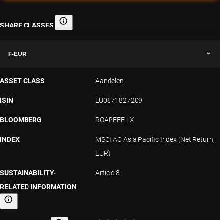
SHARE CLASSES
Share classes
F-EUR
ASSET CLASS
Aandelen
ISIN
LU0871827209
BLOOMBERG
ROAPEFE LX
INDEX
MSCI AC Asia Pacific Index (Net Return,
EUR)
SUSTAINABILITY-
Article 8
RELATED INFORMATION
Sustainability-related information