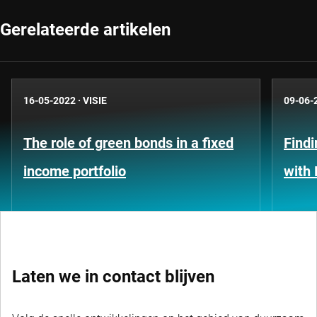
Gerelateerde artikelen
16-05-2022
·
VISIE
09-06-
The role of green bonds in a fixed
Findi
income portfolio
with
Laten we in contact blijven