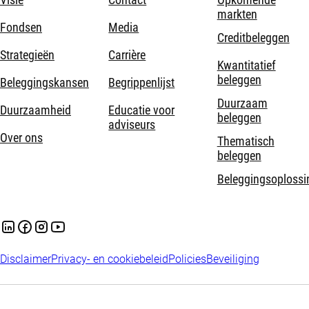
markten
Fondsen
Media
Creditbeleggen
Strategieën
Carrière
Kwantitatief
beleggen
Beleggingskansen
Begrippenlijst
Duurzaam
Duurzaamheid
Educatie voor
beleggen
adviseurs
Over ons
Thematisch
beleggen
Beleggingsoplossi
Disclaimer
Privacy- en cookiebeleid
Policies
Beveiliging