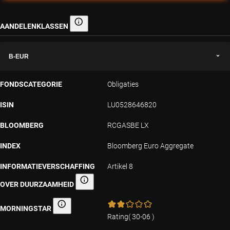
AANDELENKLASSEN
Aandelenklassen
B-EUR
FONDSCATEGORIE
Obligaties
ISIN
LU0528646820
BLOOMBERG
RCGASBE LX
INDEX
Bloomberg Euro Aggregate
INFORMATIEVERSCHAFFING
Artikel 8
OVER DUURZAAMHEID
Informatieverschaffing over duurzaamheid
MORNINGSTAR
Morningstar
Rating
(
30-06
)