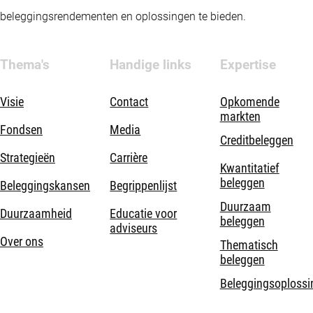
beleggingsrendementen en oplossingen te bieden.
Thema's
Handige links
Expertise
Visie
Contact
Opkomende
markten
Fondsen
Media
Creditbeleggen
Strategieën
Carrière
Kwantitatief
beleggen
Beleggingskansen
Begrippenlijst
Duurzaam
Duurzaamheid
Educatie voor
beleggen
adviseurs
Over ons
Thematisch
beleggen
Beleggingsoplossi