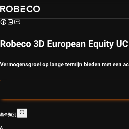
Robeco 3D European Equity U
Vermogensgroei op lange termijn bieden met een ac
基金類別
基金類別
A