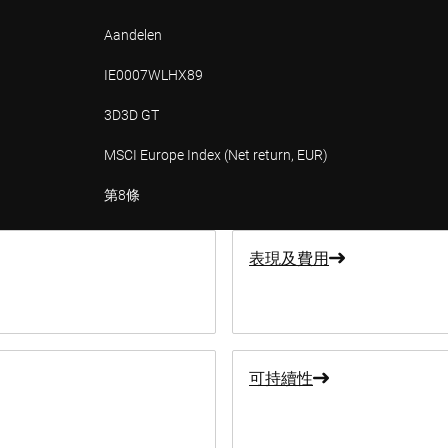
Aandelen
IE0007WLHX89
3D3D GT
MSCI Europe Index (Net return, EUR)
第8條
表現及費用
可持續性