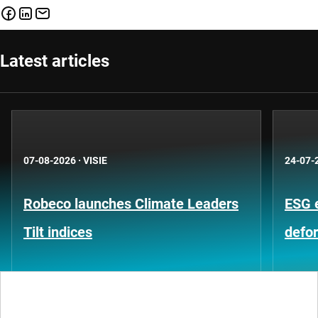
Latest articles
07-08-2026
·
VISIE
24-07-
Robeco launches Climate Leaders
ESG 
Tilt indices
defo