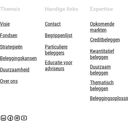
Thema's
Handige links
Expertise
Visie
Contact
Opkomende
markten
Fondsen
Begrippenlijst
Creditbeleggen
Strategieën
Particuliere
Kwantitatief
beleggers
beleggen
Beleggingskansen
Educatie voor
Duurzaam
adviseurs
Duurzaamheid
beleggen
Over ons
Thematisch
beleggen
Beleggingsoplossi