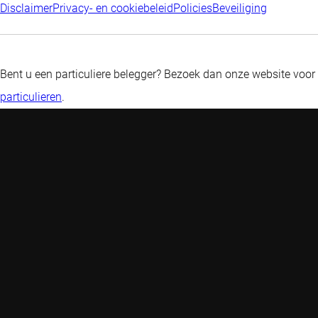
Disclaimer
Privacy- en cookiebeleid
Policies
Beveiliging
Bent u een particuliere belegger? Bezoek dan onze website voor
particulieren
.