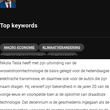
Top keywords
MACRO-ECONOMIE
KLIMAATVERANDERING
VERMOGENSALLOCATIE
OVER ROBECO
Nikola Tesla heeft met zijn uitvinding van de
wisselstroomtechnologie de basis gelegd voor de hedendaagse
elektrische transmissie, en daarmee ook voor de auto's die zijn
naam dragen. Hij verwierf zijn bekendheid in de jaren 20 van de
vorige eeuw en voorspelde toen al de opkomst van draadloze
technologie. Dat decennium is de geschiedenis ingegaan als de