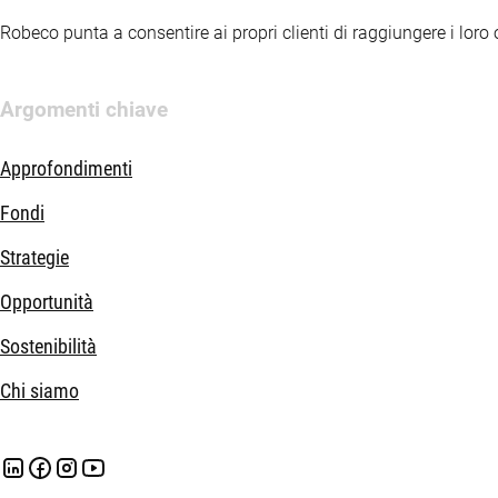
Robeco punta a consentire ai propri clienti di raggiungere i loro ob
DETTAGLI DEL FONDO
I rendimenti passati non sono indicativi dei possibili risultati fut
Argomenti chiave
READ MORE ABOUT OUR GREEN BOND STRATEGY
Approfondimenti
Fondi
Strategie
Opportunità
Sostenibilità
Chi siamo