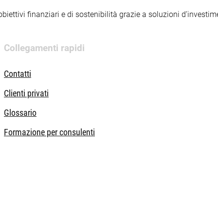
iettivi finanziari e di sostenibilità grazie a soluzioni d’investimen
uri. Il valore degli investimenti può subire oscillazioni.
Collegamenti rapidi
Contatti
Clienti privati
Glossario
Formazione per consulenti