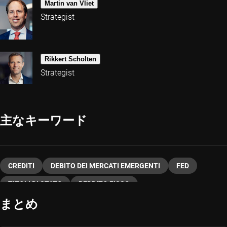
Martin van Vliet
Strategist
Rikkert Scholten
Strategist
主なキーワード
CREDITI
DEBITO DEI MERCATI EMERGENTI
FED
TITOLI DI STATO
REDDITO FISSO
まとめ