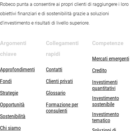
Robeco punta a consentire ai propri clienti di raggiungere i loro
obiettivi finanziari e di sostenibilità grazie a soluzioni
d’investimento e risultati di livello superiore.
Argomenti
Collegamenti
Competenze
chiave
rapidi
Mercati emergenti
Approfondimenti
Contatti
Credito
Fondi
Clienti privati
Investimenti
quantitativi
Strategie
Glossario
Investimento
sostenibile
Opportunità
Formazione per
consulenti
Investimento
Sostenibilità
tematico
Chi siamo
Soluzioni di