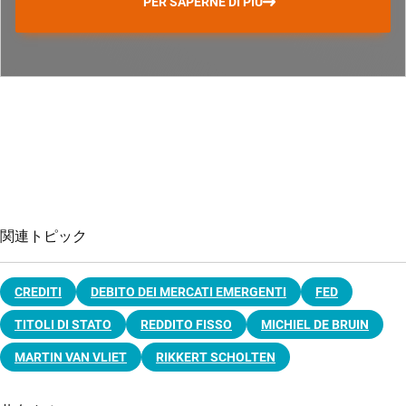
PER SAPERNE DI PIÙ
関連トピック
CREDITI
DEBITO DEI MERCATI EMERGENTI
FED
TITOLI DI STATO
REDDITO FISSO
MICHIEL DE BRUIN
MARTIN VAN VLIET
RIKKERT SCHOLTEN