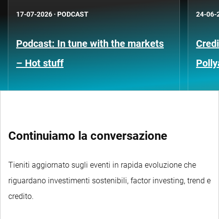
17-07-2026
·
PODCAST
24-06-
Podcast: In tune with the markets
Credi
– Hot stuff
Poll
Continuiamo la conversazione
Tieniti aggiornato sugli eventi in rapida evoluzione che
riguardano investimenti sostenibili, factor investing, trend e
credito.