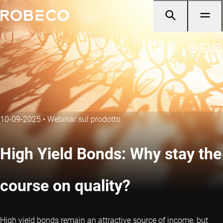
10-09-2025
•
Webinar sul prodotto
High Yield Bonds: Why stay the
course on quality?
High yield bonds remain an attractive source of income, but