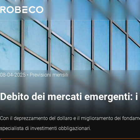
08-04-2025
•
Previsioni mensili
Debito dei mercati emergenti: 
Con il deprezzamento del dollaro e il miglioramento dei fondamen
specialista di investimenti obbligazionari.