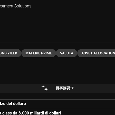
estment Solutions
OND YIELD
MATERIE PRIME
VALUTA
ASSET ALLOCATIO
百字摘要
lzo del dollaro
class da 8.000 miliardi di dollari