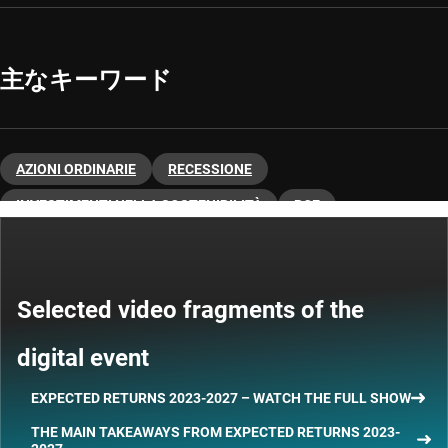
主なキーワード
AZIONI ORDINARIE
RECESSIONE
INVESTIMENTI NELLA SOSTENIBILITÀ
BCE
CAMBIAMENTO CLIMATICO
CREDITI
TITOLI DI STATO
ASSET ALLOCATION
MACROECONOMIA
Selected video fragments of the
INVESTIMENTO TEMATICO
digital event
EXPECTED RETURNS 2023-2027 – WATCH THE FULL SHOW
THE MAIN TAKEAWAYS FROM EXPECTED RETURNS 2023-