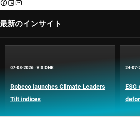
最新のインサイト
07-08-2026
·
VISIONE
24-07-
Robeco launches Climate Leaders
ESG 
Tilt indices
defo