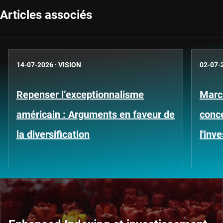
Articles associés
14-07-2026
·
VISION
02-07-
Repenser l’exceptionnalisme
Marc
américain : Arguments en faveur de
conce
la diversification
l'inv