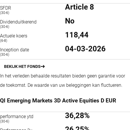
Article 8
SFDR
(30-6)
No
Dividenduitkerend
(30-6)
118,44
Actuele koers
(6-8)
04-03-2026
Inception date
(30-6)
BEKIJK HET FONDS
In het verleden behaalde resultaten bieden geen garantie voor
de toekomst. De waarde van uw beleggingen kan fluctueren.
QI Emerging Markets 3D Active Equities D EUR
36,28%
performance ytd
(30-6)
26,25%