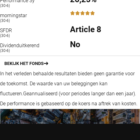
Performance 3y
(30-6)
5 / 5
morningstar
(30-6)
Article 8
SFDR
(30-6)
No
Dividenduitkerend
(30-6)
BEKIJK HET FONDS
In het verleden behaalde resultaten bieden geen garantie voor
de toekomst. De waarde van uw beleggingen kan
fluctueren.
Geannualiseerd (voor periodes langer dan een jaar).
De performance is gebaseerd op de koers na aftrek van kosten.
EM quant : combiner exposition