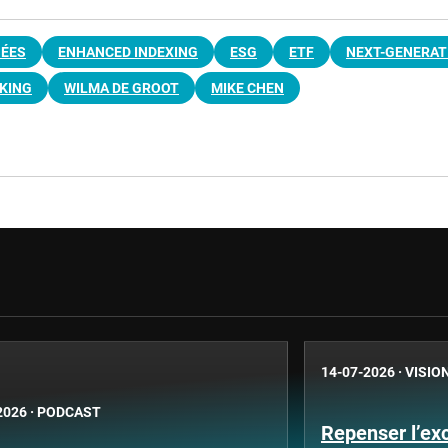
NÉES
ENHANCED INDEXING
ESG
ETF
NEXT-GENERAT
 KING
WILMA DE GROOT
MIKE CHEN
14-07-2026
·
VISIO
2026
·
PODCAST
Repenser l’ex