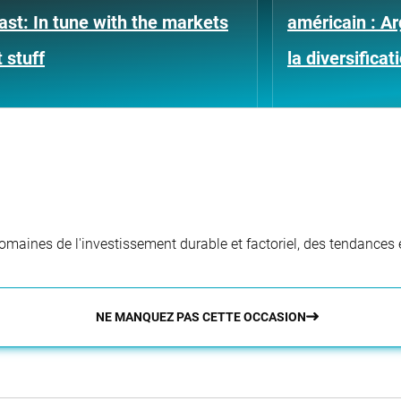
st: In tune with the markets
américain : A
 stuff
la diversificat
aines de l'investissement durable et factoriel, des tendances e
NE MANQUEZ PAS CETTE OCCASION