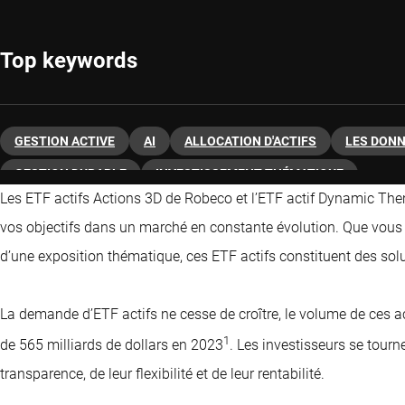
Top keywords
GESTION ACTIVE
AI
ALLOCATION D'ACTIFS
LES DON
GESTION DURABLE
INVESTISSEMENT THÉMATIQUE
Les ETF actifs Actions 3D de Robeco et l’ETF actif Dynamic Th
vos objectifs dans un marché en constante évolution. Que vous s
d’une exposition thématique, ces ETF actifs constituent des solu
La demande d’ETF actifs ne cesse de croître, le volume de ces ac
1
de 565 milliards de dollars en 2023
. Les investisseurs se tourn
transparence, de leur flexibilité et de leur rentabilité.