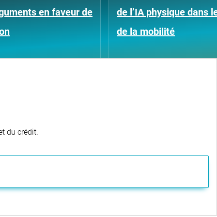
rguments en faveur de
de l’IA physique dans 
ion
de la mobilité
t du crédit.