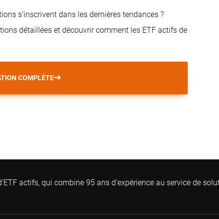
ions s’inscrivent dans les dernières tendances ?
tions détaillées et découvrir comment les ETF actifs de
ATION COMPLÈTE
’ETF actifs, qui combine 95 ans d’expérience au service de solu