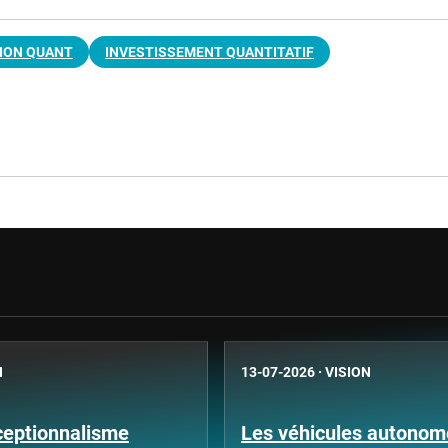
ION QUANT
INVESTISSEMENT QUANTITATIF
N
13-07-2026
·
VISION
ceptionnalisme
Les véhicules autonome