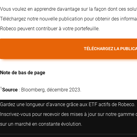
Vous voulez en apprendre davantage sur la façon dont ces solut
Téléchargez notre nouvelle publication pour obtenir des informa
Robeco peuvent contribuer à votre portefeuille.
TÉLÉCHARGEZ LA PUBLIC
Note de bas de page
1
Source
: Bloomberg, décembre 2023.
Gardez une longueur d’avance grâce aux ETF actifs de Robeco.
Inscrivez-vous pour recevoir des mises à jour sur notre gamme d
sur un marché en constante évolution.