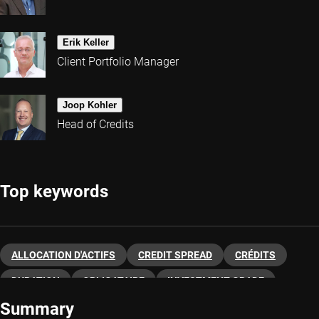
Erik Keller
Client Portfolio Manager
Joop Kohler
Head of Credits
Top keywords
ALLOCATION D'ACTIFS
CREDIT SPREAD
CRÉDITS
DURATION
OBLIGATAIRE
INVESTMENT GRADE
Summary
HIGH YIELD