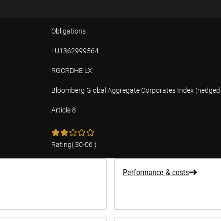
Obligations
LU1362999564
RGCRDHE LX
Bloomberg Global Aggregate Corporates Index (hedged 
Article 8
tion
Rating
(
30-06
)
Performance & costs