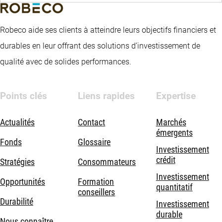
Robeco aide ses clients à atteindre leurs objectifs financiers et
durables en leur offrant des solutions d’investissement de
qualité avec de solides performances.
Points clés
Liens rapides
Expertise
Actualités
Contact
Marchés
émergents
Fonds
Glossaire
Investissement
crédit
Stratégies
Consommateurs
Investissement
Opportunités
Formation
quantitatif
conseillers
Durabilité
Investissement
durable
Nous connaître