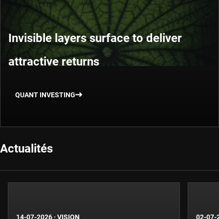
Invisible layers surface to deliver
attractive returns
QUANT INVESTING
Actualités
14-07-2026
·
VISION
02-07-