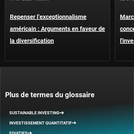
Repenser l’exceptionnalisme
Marc
américain : Arguments en faveur de
conce
la diversification
l'inv
Plus de termes du glossaire
SUSTAINABLE INVESTING
INVESTISSEMENT QUANTITATIF
EQUITIES