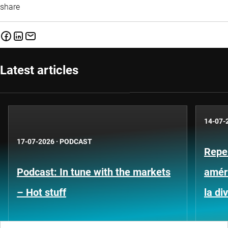
share
Latest articles
14-07-
17-07-2026
·
PODCAST
Repe
Podcast: In tune with the markets
améri
– Hot stuff
la di