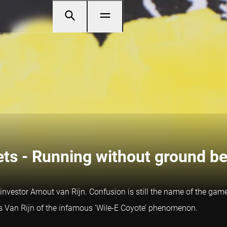
ets - Running without ground be
nvestor Arnout van Rijn. Confusion is still the name of the game
nds Van Rijn of the infamous ‘Wile-E Coyote’ phenomenon.