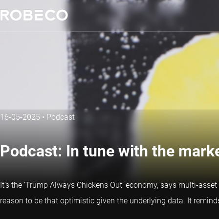
16-05-2025
•
Podcast
Podcast: In tune with the mark
It’s the ‘Trump Always Chickens Out’ economy, says multi-asset i
reason to be that optimistic given the underlying data. It remi