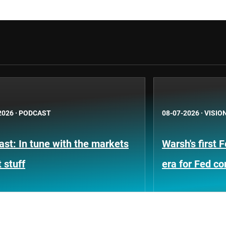
2026
·
PODCAST
08-07-2026
·
VISIO
st: In tune with the markets
Warsh's first 
 stuff
era for Fed c