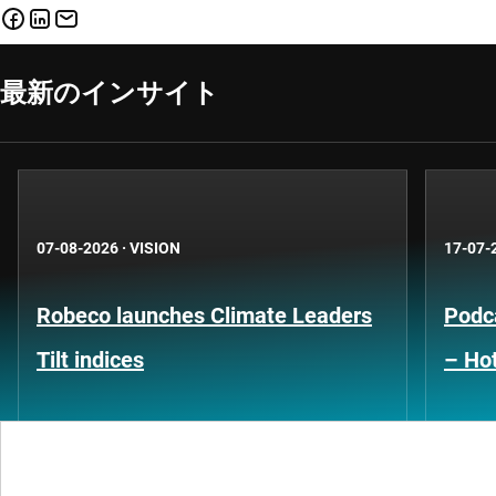
最新のインサイト
07-08-2026
·
VISION
17-07-
Robeco launches Climate Leaders
Podca
Tilt indices
– Hot