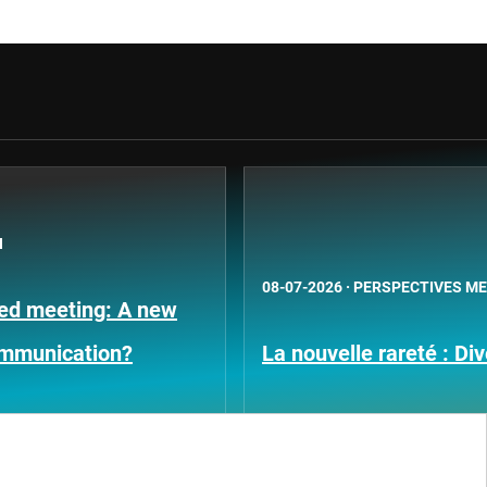
N
08-07-2026
·
PERSPECTIVES M
Fed meeting: A new
ommunication?
La nouvelle rareté : Div