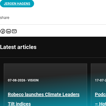
JEROEN HAGENS
share
Latest articles
07-08-2026
·
VISION
17-07-
Robeco launches Climate Leaders
Podca
Tilt indices
– Hot