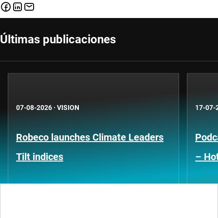
Últimas publicaciones
07-08-2026
·
VISION
17-07-
Robeco launches Climate Leaders
Podca
Tilt indices
– Hot