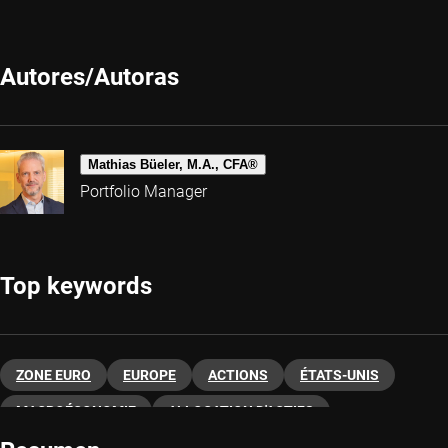
Autores/Autoras
Mathias Büeler, M.A., CFA®
Portfolio Manager
Top keywords
ZONE EURO
EUROPE
ACTIONS
ÉTATS-UNIS
MACROÉCONOMIE
ALLOCATION D'ACTIFS
MULTI-ACTIFS