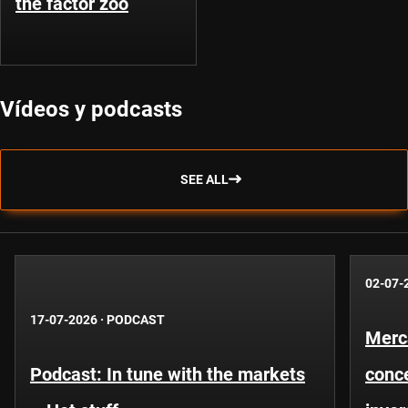
the factor zoo
Vídeos y podcasts
SEE ALL
02-07-
17-07-2026
·
PODCAST
Merc
Podcast: In tune with the markets
conce