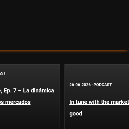
AST
26-06-2026
·
PODCAST
, Ep. 7 – La dinámica
os mercados
In tune with the market
good