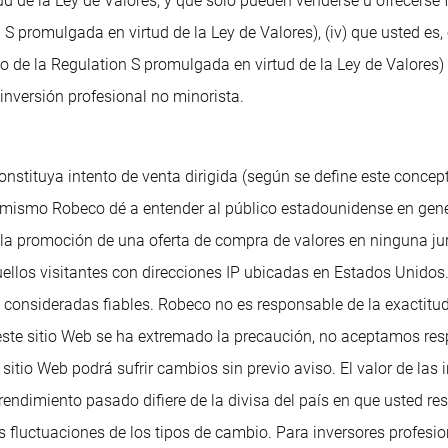
tud de la Ley de Valores, y que solo pueden venderse u ofrecers
S promulgada en virtud de la Ley de Valores), (iv) que usted es
 de la Regulation S promulgada en virtud de la Ley de Valores) 
inversión profesional no minorista.
onstituya intento de venta dirigida (según se define este concep
 mismo Robeco dé a entender al público estadounidense en gene
o la promoción de una oferta de compra de valores en ninguna j
, aquellos visitantes con direcciones IP ubicadas en Estados Uni
 consideradas fiables. Robeco no es responsable de la exactitud
este sitio Web se ha extremado la precaución, no aceptamos res
sitio Web podrá sufrir cambios sin previo aviso. El valor de las
l rendimiento pasado difiere de la divisa del país en que usted 
las fluctuaciones de los tipos de cambio. Para inversores profe