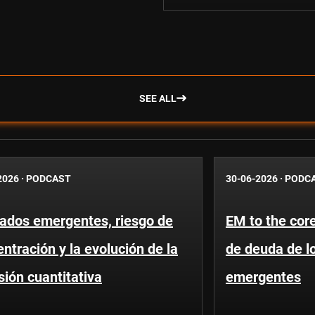
SEE ALL
2026
·
PODCAST
30-06-2026
·
PODC
ados emergentes, riesgo de
EM to the core
ntración y la evolución de la
de deuda de l
sión cuantitativa
emergentes