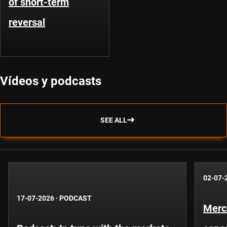
of short-term
reversal
Vídeos y podcasts
SEE ALL
02-07-
17-07-2026
·
PODCAST
Merc