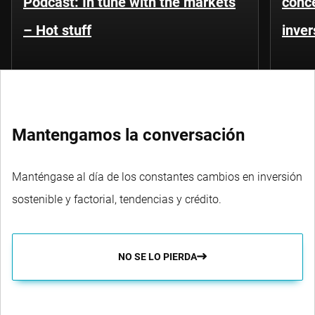
Podcast: In tune with the markets
conce
– Hot stuff
inver
Mantengamos la conversación
Manténgase al día de los constantes cambios en inversión
sostenible y factorial, tendencias y crédito.
NO SE LO PIERDA