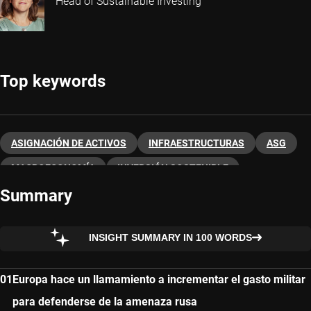
Head of Sustainable Investing
Top keywords
ASIGNACIÓN DE ACTIVOS
INFRAESTRUCTURAS
ASG
MACROECONOMÍA
INVERSIÓN SOSTENIBLE
Summary
RENTA VARIABLE
INSIGHT SUMMARY IN 100 WORDS
Europa hace un llamamiento a incrementar el gasto militar
para defenderse de la amenaza rusa