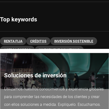
Top keywords
RENTA FIJA
CRÉDITOS
INVERSIÓN SOSTENIBLE
ACERCA ROBECO
INVESTMENT SOLUTIONS
RENTA FIJA
Soluciones de inversión
Utilizamos nuestros conocimientos y experiencia globales
para comprender las necesidades de los clientes y crear
con ellos soluciones a medida. Explíquelo. Escuchamos.