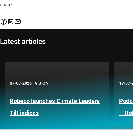
share
Latest articles
07-08-2026
·
VISIÓN
17-07-
Robeco launches Climate Leaders
Podca
Tilt indices
– Hot