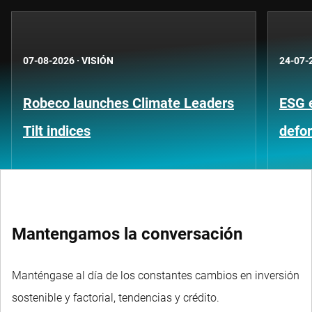
07-08-2026
·
VISIÓN
24-07-
Robeco launches Climate Leaders
ESG 
Tilt indices
defo
Mantengamos la conversación
Manténgase al día de los constantes cambios en inversión
sostenible y factorial, tendencias y crédito.