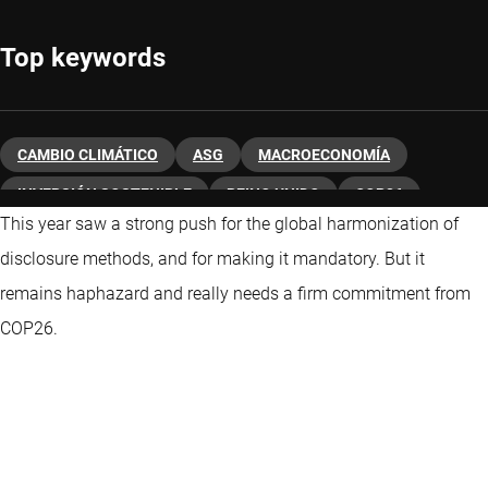
Top keywords
CAMBIO CLIMÁTICO
ASG
MACROECONOMÍA
INVERSIÓN SOSTENIBLE
REINO UNIDO
COP26
This year saw a strong push for the global harmonization of
disclosure methods, and for making it mandatory. But it
remains haphazard and really needs a firm commitment from
COP26.