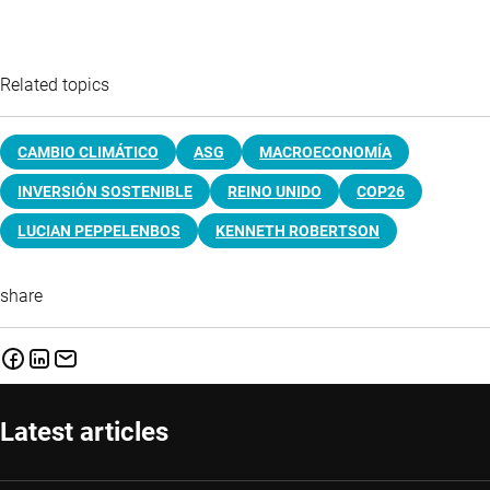
Related topics
CAMBIO CLIMÁTICO
ASG
MACROECONOMÍA
INVERSIÓN SOSTENIBLE
REINO UNIDO
COP26
LUCIAN PEPPELENBOS
KENNETH ROBERTSON
share
Latest articles