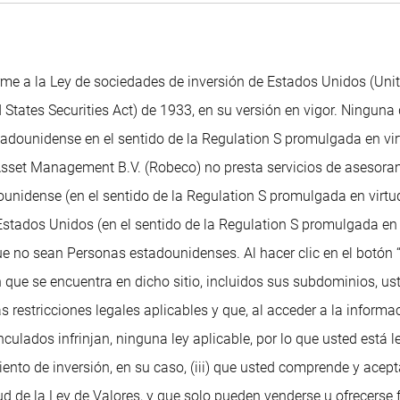
me a la Ley de sociedades de inversión de Estados Unidos (Uni
 States Securities Act) de 1933, en su versión en vigor. Ninguna 
dounidense en el sentido de la Regulation S promulgada en virtu
 Asset Management B.V. (Robeco) no presta servicios de asesoram
unidense (en el sentido de la Regulation S promulgada en virtud
tados Unidos (en el sentido de la Regulation S promulgada en v
ue no sean Personas estadounidenses. Al hacer clic en el botón 
 que se encuentra en dicho sitio, incluidos sus subdominios, ust
as restricciones legales aplicables y que, al acceder a la informa
ulados infrinjan, ninguna ley aplicable, por lo que usted está 
ento de inversión, en su caso, (iii) que usted comprende y acep
tud de la Ley de Valores, y que solo pueden venderse u ofrecers