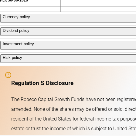
PER
30-06-2026
Currency policy
Dividend policy
Se permite al fondo seguir una política activa de divisas para g
Investment policy
El fondo no reparte dividendos. El fondo mantiene los ingresos 
Risk policy
Robeco Asia-Pacific Equities es un fondo de gestión activa que 
en el análisis de fundamentales.El objetivo del fondo es supera
La gestión de riesgos está completamente integrada en el proces
que ejercen la mayor parte de su actividad económica en estas 
Regulation S Disclosure
cambiarios y por países. El fondo fomenta criterios A y S (ambi
inversiones sostenibles, integra riesgos de sostenibilidad en el
The Robeco Capital Growth Funds have not been registered
pueden ser las exclusiones normativas, regionales y de actividad
amended. None of the shares may be offered or sold, directl
resident of the United States for federal income tax purpose
estate or trust the income of which is subject to United St