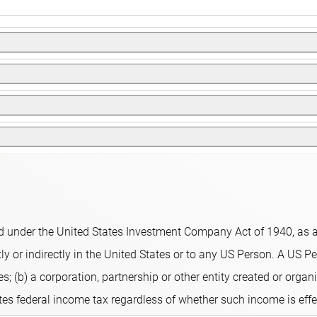
enerar rendimientos adicionales.
obtenidos y, por consiguiente, su rendimiento global queda refle
invierte en acciones de países desarrollados y emergentes de la 
r el rendimiento del índice. El fondo selecciona títulos de empr
o de inversión para garantizar que las posiciones sigan siempre
regiones. La selección de países es un factor menos importante 
entales y sociales) en el sentido del Artículo&#xa0;8 del Reglam
 proceso de inversión y aplica la política de buen gobierno de R
 under the United States Investment Company Act of 1940, as am
, el voto por delegación y la interacción.
y or indirectly in the United States or to any US Person. A US Per
s; (b) a corporation, partnership or other entity created or organi
ates federal income tax regardless of whether such income is eff