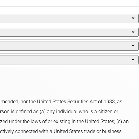
jado en el precio de sus acciones.
región de Asia-Pacífico. La selección de estos títulos se basa
esas constituidas en Asia, Australia o Nueva Zelanda, o empresas
 las directrices predefinidas.
para la rentabilidad, que se implementa a través de ajustes
ento europeo sobre divulgación de información relativa a las
obeco. El fondo aplica indicadores de sostenibilidad, como
ended, nor the United States Securities Act of 1933, as
son is defined as (a) any individual who is a citizen or
zed under the laws of or existing in the United States; (c) an
ectively connected with a United States trade or business.