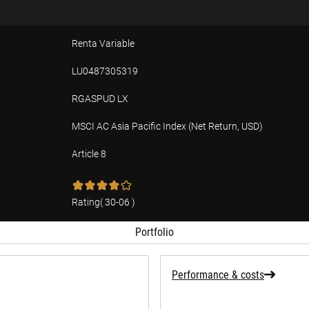
Renta Variable
LU0487305319
RGASPUD LX
MSCI AC Asia Pacific Index (Net Return, USD)
Article 8
tion
Rating
(
30-06
)
Portfolio
Performance & costs