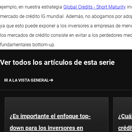
ejemplo, en nuestra estrategia
Global Credits - Short Maturity
in
mercado de crédito IG mundial. Además, no abogamos por adoptar
ya que esto puede exponer a los inversores a empresas de meno
los mercados de crédito consiste en evitar a los perdedores med
fundamentales bottom-up.
Ver todos los artículos de esta serie
IR A LA VISTA GENERAL
¿Es importante el enfoque top-
¿Cuál
down para los inversores en
crédi