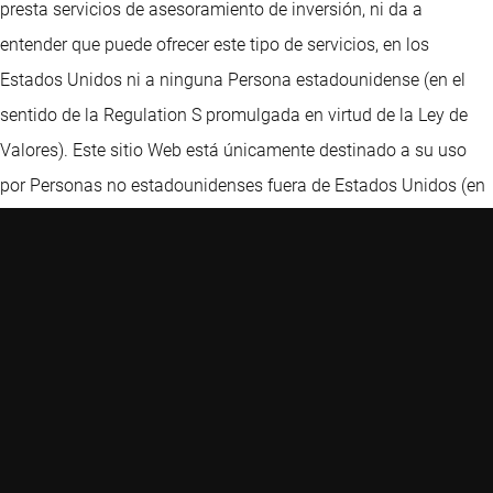
presta servicios de asesoramiento de inversión, ni da a
entender que puede ofrecer este tipo de servicios, en los
Estados Unidos ni a ninguna Persona estadounidense (en el
sentido de la Regulation S promulgada en virtud de la Ley de
Valores). Este sitio Web está únicamente destinado a su uso
por Personas no estadounidenses fuera de Estados Unidos (en
el sentido de la Regulation S promulgada en virtud de la Ley de
Valores) que sean inversores profesionales o fiduciarios
profesionales que representen a dichos inversores que no sean
Personas estadounidenses. Al hacer clic en el botón “Acepto”
que se encuentra en el aviso sobre descargo de
responsabilidad de nuestro sitio Web y acceder a la
información que se encuentra en dicho sitio, incluidos sus
subdominios, usted confirma y acepta lo siguiente: (i) que ha