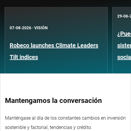
29-06-
07-08-2026
·
VISIÓN
¿Pued
Robeco launches Climate Leaders
siste
Tilt indices
socia
Mantengamos la conversación
Manténgase al día de los constantes cambios en inversión
sostenible y factorial, tendencias y crédito.