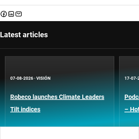
Latest articles
07-08-2026
·
VISIÓN
17-07-
Robeco launches Climate Leaders
Podca
Tilt indices
– Hot