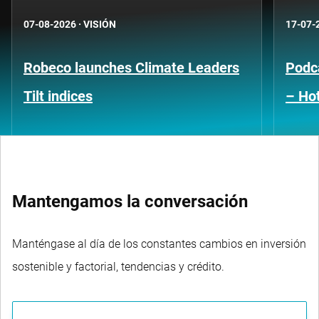
07-08-2026
·
VISIÓN
17-07-
Robeco launches Climate Leaders
Podca
Tilt indices
– Hot
Mantengamos la conversación
Manténgase al día de los constantes cambios en inversión
sostenible y factorial, tendencias y crédito.