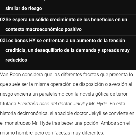
similar de riesgo
Se espera un sólido crecimiento de los beneficios en un
contexto macroeconómico positivo
Los bonos HY se enfrentan a un aumento de la tensión
crediticia, un desequilibrio de la demanda y spreads muy
reducidos
Van Roon considera que las diferentes facetas que presenta lo
que suele ser la misma operación de disposición o aversión al
riesgo encierra un paralelismo con la novela gótica de terror
titulada
El extraño caso del doctor Jekyll y Mr. Hyde
. En esta
historia decimonónica, el apacible doctor Jekyll se convierte en
el monstruoso Mr. Hyde tras beber una poción. Ambos son el
mismo hombre, pero con facetas muy diferentes.