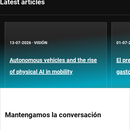
Latest articles
13-07-2026
·
VISIÓN
01-07-
Autonomous vehicles and the rise
El pr
of physical AI in mobility
gast
Mantengamos la conversación