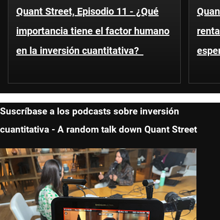
Quant Street, Episodio 11 - ¿Qué
Quant
importancia tiene el factor humano
renta
en la inversión cuantitativa?
espe
Suscríbase a los podcasts sobre inversión
cuantitativa - A random talk down Quant Street