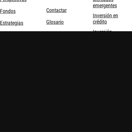
emergentes
Contactar
Fondos
Inversión en
crédito
Glosario
Estrategias
Inversión
Formación para
Oportunidades
cuantitativa
asesores
Sostenibilidad
Inversión
sostenible
Acerca de
Inversión temática
nosotros
Soluciones de
inversión
Robeco © Todos los derechos reservados
Información importante
Política de privacidad y cookies