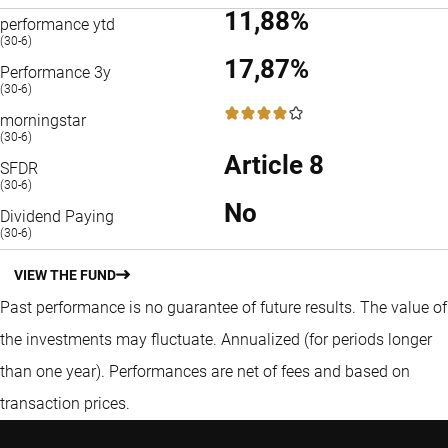
11,88%
performance ytd
(30-6)
17,87%
Performance 3y
(30-6)
4 / 5
morningstar
(30-6)
Article 8
SFDR
(30-6)
No
Dividend Paying
(30-6)
VIEW THE FUND
Past performance is no guarantee of future results. The value of
the investments may fluctuate.
Annualized (for periods longer
than one year).
Performances are net of fees and based on
transaction prices.