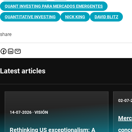
QUANT INVESTING PARA MERCADOS EMERGENTES
QUANTITATIVE INVESTING
NICK KING
DAVID BLITZ
share
Latest articles
02-07-
14-07-2026
·
VISIÓN
Merc
Rethinking US exceptionalism: A
conce