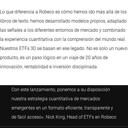
Lo que diferencia a Robeco es cómo hemos ido más allá de los
libros de texto: hemos desarrollado modelos propios, adaptado
las señales a los diferentes entornos de mercado y combinado
la experiencia cuantitativa con la comprensión del mundo real.
Nuestros ETFs 3D se basan en ese legado. No es solo un nuevo
producto, es un paso lógico en un viaje de 20 años de
innovación, rentabilidad e inversión disciplinada.
Con este lanzamiento, ponemos a su disposición
nuestra estrategia cuantitativa de mercados
emergentes en un formato eficiente, transparente y
Nick 
de fácil acceso». Nick King, Head of ETFs en Robeco