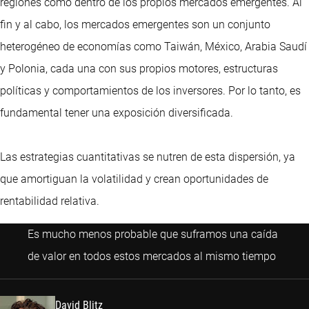
regiones como dentro de los propios mercados emergentes. Al
fin y al cabo, los mercados emergentes son un conjunto
heterogéneo de economías como Taiwán, México, Arabia Saudí
y Polonia, cada una con sus propios motores, estructuras
políticas y comportamientos de los inversores. Por lo tanto, es
fundamental tener una exposición diversificada.
Las estrategias cuantitativas se nutren de esta dispersión, ya
que amortiguan la volatilidad y crean oportunidades de
rentabilidad relativa.
Es mucho menos probable que suframos una caída
David B
de valor en todos estos mercados al mismo tiempo
David Blitz