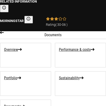
RELATED INFORMATION
Sustainability-related information
MORNINGSTAR
Morningstar
Rating
(
30-06
)
Documents
Overview
Performance & costs
Portfolio
Sustainability